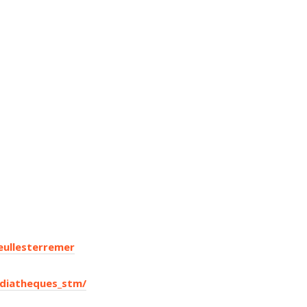
ullesterremer
diatheques_stm/