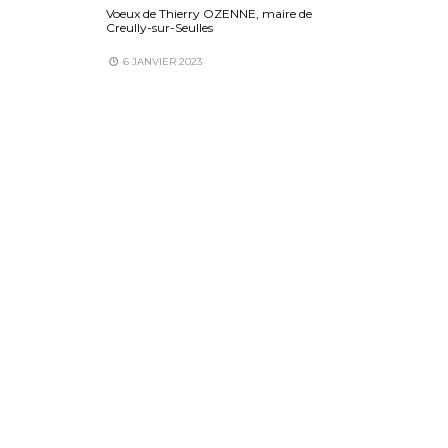
Voeux de Thierry OZENNE, maire de
Creully-sur-Seulles
6 JANVIER 2023