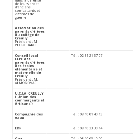
dans la défense
de leurs droits
d’anciens
combattants et
victimes de
guerre
Association des
parents d’élèves
du collège de
Creully
Président : M
PLOUCHARD
Conseil local
Tél. : 02 31 21 37 07
FCPE des
parents d’élèves
des écoles
élémentaire et
maternelle de
Creully
Président : M.
ALMODOVAR
U.C.I.A. CREULLY
( Union des
commerçants et
Artisans )
Compagnie des
Tél. : 08 10 01 40 13
eaux
EDF
Tél. : 08 10 33 30 14
Gaz
Tél. : 08 10 03 10 00