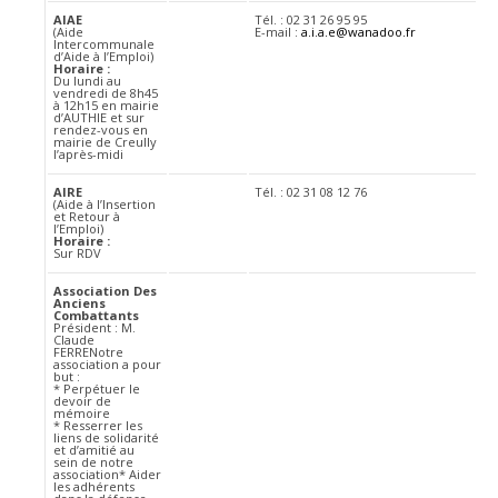
AIAE
Tél. : 02 31 26 95 95
(Aide
E-mail :
a.i.a.e@wanadoo.fr
Intercommunale
d’Aide à l’Emploi)
Horaire :
Du lundi au
vendredi de 8h45
à 12h15 en mairie
d’AUTHIE et sur
rendez-vous en
mairie de Creully
l’après-midi
AIRE
Tél. : 02 31 08 12 76
(Aide à l’Insertion
et Retour à
l’Emploi)
Horaire :
Sur RDV
Association Des
Anciens
Combattants
Président : M.
Claude
FERRENotre
association a pour
but :
* Perpétuer le
devoir de
mémoire
* Resserrer les
liens de solidarité
et d’amitié au
sein de notre
association* Aider
les adhérents