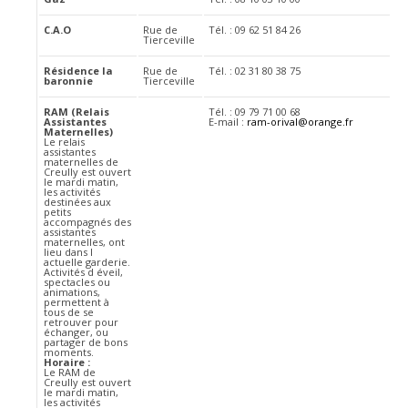
C.A.O
Rue de
Tél. : 09 62 51 84 26
Tierceville
Résidence la
Rue de
Tél. : 02 31 80 38 75
baronnie
Tierceville
RAM (Relais
Tél. : 09 79 71 00 68
Assistantes
E-mail :
ram-orival@orange.fr
Maternelles)
Le relais
assistantes
maternelles de
Creully est ouvert
le mardi matin,
les activités
destinées aux
petits
accompagnés des
assistantes
maternelles, ont
lieu dans l
actuelle garderie.
Activités d éveil,
spectacles ou
animations,
permettent à
tous de se
retrouver pour
échanger, ou
partager de bons
moments.
Horaire :
Le RAM de
Creully est ouvert
le mardi matin,
les activités