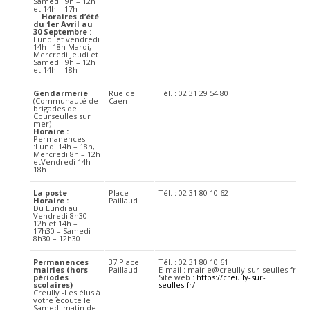
Samedi 9h – 12h
et 14h – 17h
Horaires d’été
du 1er Avril au
30 Septembre
:
Lundi et vendredi
14h –18h Mardi,
Mercredi Jeudi et
Samedi 9h – 12h
et 14h – 18h
Gendarmerie
Rue de
Tél. : 02 31 29 54 80
(Communauté de
Caen
brigades de
Courseulles sur
mer)
Horaire :
Permanences
:Lundi 14h – 18h,
Mercredi 8h – 12h
etVendredi 14h –
18h
La poste
Place
Tél. : 02 31 80 10 62
Horaire :
Paillaud
Du Lundi au
Vendredi 8h30 –
12h et 14h –
17h30 – Samedi
8h30 – 12h30
Permanences
37 Place
Tél. : 02 31 80 10 61
mairies (hors
Paillaud
E-mail : mairie@creully-sur-seulles.fr
périodes
Site web :
https://creully-sur-
scolaires)
seulles.fr/
Creully -Les élus à
votre écoute le
Samedi matin de