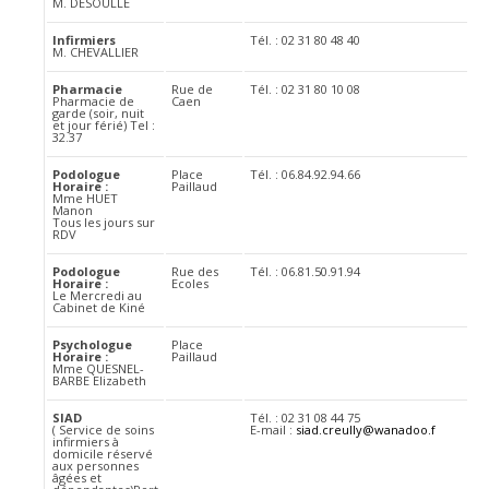
M. DESOULLE
Infirmiers
Tél. : 02 31 80 48 40
M. CHEVALLIER
Pharmacie
Rue de
Tél. : 02 31 80 10 08
Pharmacie de
Caen
garde (soir, nuit
et jour férié) Tel :
32.37
Podologue
Place
Tél. : 06.84.92.94.66
Horaire :
Paillaud
Mme HUET
Manon
Tous les jours sur
RDV
Podologue
Rue des
Tél. : 06.81.50.91.94
Horaire :
Ecoles
Le Mercredi au
Cabinet de Kiné
Psychologue
Place
Horaire :
Paillaud
Mme QUESNEL-
BARBE Elizabeth
SIAD
Tél. : 02 31 08 44 75
( Service de soins
E-mail :
siad.creully@wanadoo.f
infirmiers à
domicile réservé
aux personnes
âgées et