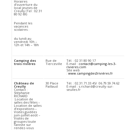
Horaires
d’ouverture du
local jeunes de
Creully (Tel : 02 31
80 92 69)
Pendant les
vacances
scolaires :
du lundi au
vendredi 10h –
12h et 14h – 18h
Camping des
Rue de
Tél. : 02 31 80 90 17
trois rivières
Tierceville
E-mail :
contact@camping-les-3-
rivieres.com
Site web
:
www.campingdes3riviéres.fr
Château de
30 Place
Tél. : 02.31.71.33.45/ 06.79.59.74.62
Creully
Paillaud
E-mail : s.richard@creully-sur-
Contact :
seulles.fr
Stéphanie
RICHARD
:Location de
salles des fêtes –
Location de salles
d’expositions –
Visites guidées
juin-juillet-août –
Visites de
groupes toute
l’année sur
rendez-vous