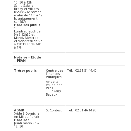
10h30 à 12h
Saint-Gabriel-
Brecy et Villiers-
le-Sec – le samedi
matin de 11 h à 12
h, uniquement
sur RDV
Horaires public
:
Lundi et Jeudi de
9h à 12h30 et
Mardi, Mercredi
et Vendredi de 9h
à 12h30 et de 14h
à 17h
Notaire – Etude
– PEAN
Trésor public
Centre des
Tél. : 02.31.51.44.40
Finances
Publiques
Av de la
Vallée des
Prés
14400
Bayeux
ADMR
St Contest
Tél. : 02 31 46 14 93
(Aide à Domicile
en Milieu Rural)
Horaire :
Jeudi matin 9h –
12h30