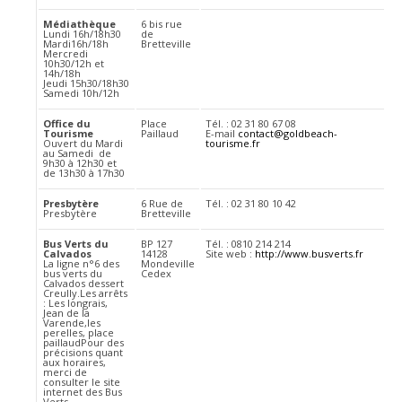
Médiathèque
6 bis rue
Lundi 16h/18h30
de
Mardi16h/18h
Bretteville
Mercredi
10h30/12h et
14h/18h
Jeudi 15h30/18h30
Samedi 10h/12h
Office du
Place
Tél. : 02 31 80 67 08
Tourisme
Paillaud
E-mail
contact@goldbeach-
Ouvert du Mardi
tourisme.fr
au Samedi de
9h30 à 12h30 et
de 13h30 à 17h30
Presbytère
6 Rue de
Tél. : 02 31 80 10 42
Presbytère
Bretteville
Bus Verts du
BP 127
Tél. : 0810 214 214
Calvados
14128
Site web :
http://www.busverts.fr
La ligne n°6 des
Mondeville
bus verts du
Cedex
Calvados dessert
Creully.Les arrêts
: Les longrais,
Jean de la
Varende,les
perelles, place
paillaudPour des
précisions quant
aux horaires,
merci de
consulter le site
internet des Bus
Verts