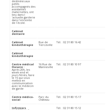
destinées aux
petits
accompagnés des
assistantes
maternelles, ont
lieu dans l
´actuelle garderie
dans l´enceinte
de l´école.
Cabinet
dentaire
Cabinet
Rue de
Tél. : 02 31 80 16 42
kinésithérapie
Tierceville
Cabinet
kinésithérapie
Centre médical
16 Rue de
Tél. : 02 31 80 10 97
Horaire :
Manneville
Après 20h, les
week-end et
jours fériés, faire
le 15 qui vous
mettra en
communication
avec le médecin
de garde
Centre médico-
Parc du
Tél. : 02 31 80 15 17
social
Château
Infirmiers
Tél. : 02 31 80 15 12