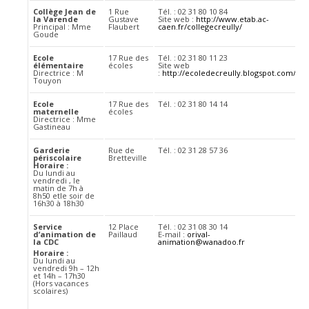
Collège Jean de
1 Rue
Tél. : 02 31 80 10 84
la Varende
Gustave
Site web :
http://www.etab.ac-
Principal : Mme
Flaubert
caen.fr/collegecreully/
Goude
Ecole
17 Rue des
Tél. : 02 31 80 11 23
élémentaire
écoles
Site web
Directrice : M
:
http://ecoledecreully.blogspot.com/
Touyon
Ecole
17 Rue des
Tél. : 02 31 80 14 14
maternelle
écoles
Directrice : Mme
Gastineau
Garderie
Rue de
Tél. : 02 31 28 57 36
périscolaire
Bretteville
Horaire :
Du lundi au
vendredi , le
matin de 7h à
8h50 etle soir de
16h30 à 18h30
Service
12 Place
Tél. : 02 31 08 30 14
d’animation de
Paillaud
E-mail :
orival-
la CDC
animation@wanadoo.fr
Horaire :
Du lundi au
vendredi 9h – 12h
et 14h – 17h30
(Hors vacances
scolaires)