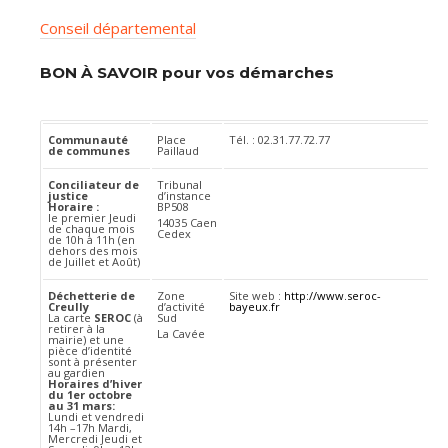
Conseil départemental
BON À SAVOIR pour vos démarches
Communauté
Place
Tél. : 02.31.77.72.77
de communes
Paillaud
Conciliateur de
Tribunal
justice
d’instance
Horaire :
BP508
le premier Jeudi
14035 Caen
de chaque mois
Cedex
de 10h à 11h (en
dehors des mois
de Juillet et Août)
Déchetterie de
Zone
Site web :
http://www.seroc-
Creully
d’activité
bayeux.fr
La carte
SEROC
(à
Sud
retirer à la
La Cavée
mairie) et une
pièce d’identité
sont à présenter
au gardien
Horaires d’hiver
du 1er octobre
au 31 mars:
Lundi et vendredi
14h –17h Mardi,
Mercredi Jeudi et