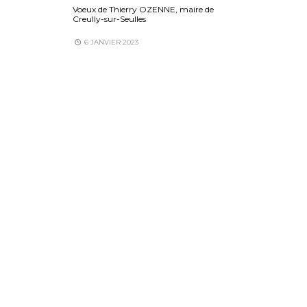
Voeux de Thierry OZENNE, maire de
Creully-sur-Seulles
6 JANVIER 2023