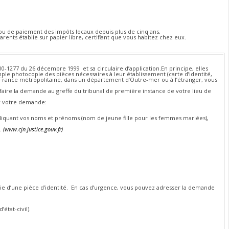
e ou de paiement des impôts locaux depuis plus de cinq ans,
arents établie sur papier libre, certifiant que vous habitez chez eux.
000-1277 du 26 décembre 1999 et sa circulaire d’application.En principe, elles
mple photocopie des pièces nécessaires à leur établissement (carte d’identité,
 France métropolitaine, dans un département d’Outre-mer ou à l’étranger, vous
 faire la demande au greffe du tribunal de première instance de votre lieu de
er votre demande:
indiquant vos noms et prénoms (nom de jeune fille pour les femmes mariées),
l.
(www.cjn.justice.gouv.fr)
opie d’une pièce d’identité. En cas d’urgence, vous pouvez adresser la demande
’état-civil).