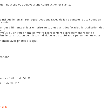
tion nouvelle ou additive à une construction existante.
insi que le terrain sur lequel vous envisagez de faire construire : soit vous en
e vente,
r des bâtiments et leur emprise au sol, les plans des façades, la localisation des
ns…)
 vous, ou en votre nom, par votre représentant expressément habilité à
 plan, le construction de maison individuelle ou toute autre personne que vous
mentale avec photos à l’appui.
dations
ires > à 20 m² de S.H.O.B.
0 m² de S.H.O.B.
lic.fr