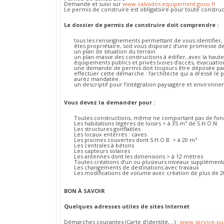
Demande et suivi sur
www.calvados.equipement.gouv.fr
Le permis de construire est obligatoire pour toute construc
Le dossier de permis de construire doit comprendre :
tous les renseignements permettant de vous identifier, a
êtes propriétaire, soit vous disposez d’une promesse d
un plan de situation du terrain
un plan-masse des constructions à édifier, avec la hauteu
équipements publics et privés (voies d’accès, évacuatio
une demande de permis doit toujours être déposée par
effectuer cette démarche : l’architecte qui a dressé le
aurez mandatée.
un descriptif pour l’intégration paysagère et environne
Vous devez la demander pour :
Toutes constructions, même ne comportant pas de fon
Les habitations légères de loisirs > à 35 m² de S.H.O.N.
Les structures gonflables
Les locaux enterrés : caves
Les piscines couvertes dont S.H.O.B. > à 20 m²
Les centrales à bétons
Les capteurs solaires
Les antennes dont les dimensions > à 12 mètres
Toutes créations d’un ou plusieurs niveaux supplémenta
Les changements de destinations avec travaux
Les modifications de volume avec création de plus de 2
BON À SAVOIR
Quelques adresses utiles de sites Internet
Démarches courantes (Carte d’identité, ..) :
www.service-pub