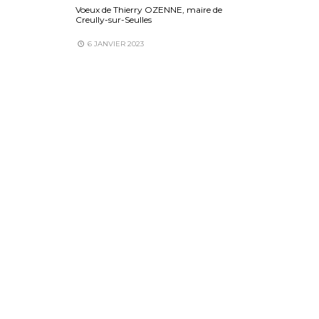
Voeux de Thierry OZENNE, maire de
Creully-sur-Seulles
6 JANVIER 2023