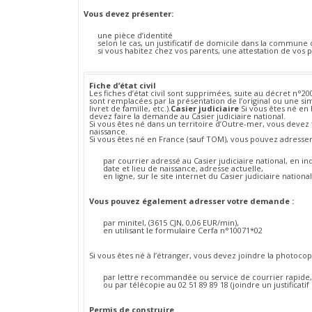
Vous devez présenter:
une pièce d’identité
selon le cas, un justificatif de domicile dans la commun
si vous habitez chez vos parents, une attestation de vos p
Fiche d’état civil
Les fiches d’état civil sont supprimées, suite au décret n°2
sont remplacées par la présentation de l’original ou une si
livret de famille, etc.).
Casier judiciaire
Si vous êtes né en
devez faire la demande au Casier judiciaire national.
Si vous êtes né dans un territoire d’Outre-mer, vous devez
naissance.
Si vous êtes né en France (sauf TOM), vous pouvez adress
par courrier adressé au Casier judiciaire national, en 
date et lieu de naissance, adresse actuelle,
en ligne, sur le site internet du Casier judiciaire nationa
Vous pouvez également adresser votre demande :
par minitel, (3615 CJN, 0,06 EUR/min),
en utilisant le formulaire Cerfa n°10071*02
Si vous êtes né à l’étranger, vous devez joindre la photoc
par lettre recommandée ou service de courrier rapide,
ou par télécopie au 02 51 89 89 18 (joindre un justificatif d
Permis de construire