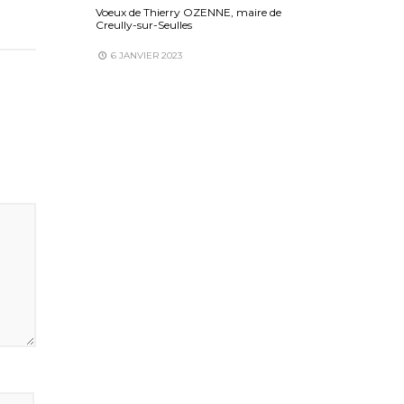
Voeux de Thierry OZENNE, maire de
Creully-sur-Seulles
6 JANVIER 2023