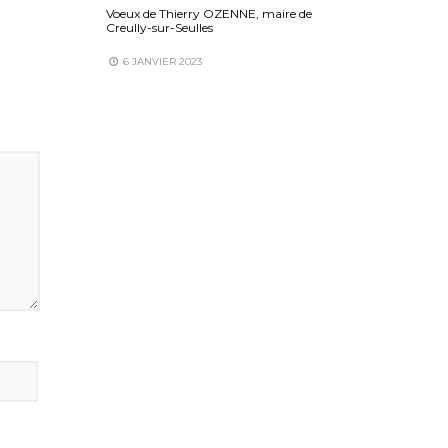
Voeux de Thierry OZENNE, maire de
Creully-sur-Seulles
6 JANVIER 2023