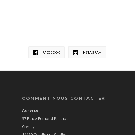
FACEBOOK
INSTAGRAM
COMMENT NOUS CONTACTER
Adresse
37 Place Edmond Paillaud
Creully
14480 Creully sur Seulles