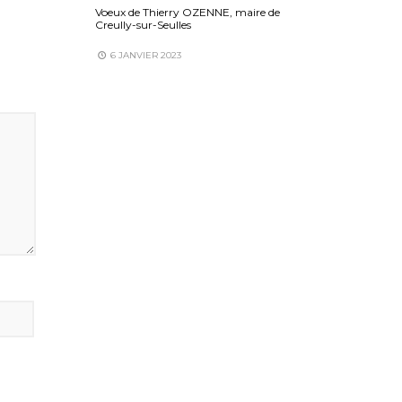
Voeux de Thierry OZENNE, maire de
Creully-sur-Seulles
6 JANVIER 2023