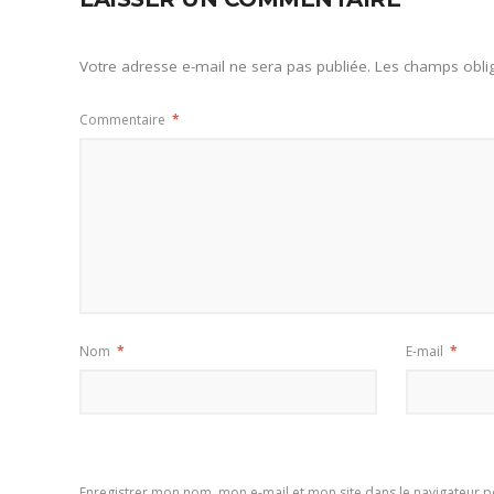
Votre adresse e-mail ne sera pas publiée.
Les champs oblig
Commentaire
*
Nom
*
E-mail
*
Enregistrer mon nom, mon e-mail et mon site dans le navigateur