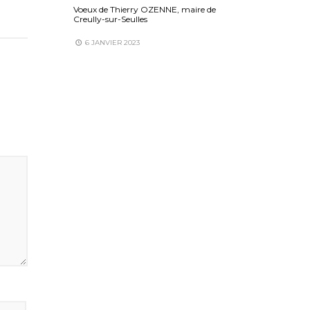
Voeux de Thierry OZENNE, maire de
Creully-sur-Seulles
6 JANVIER 2023