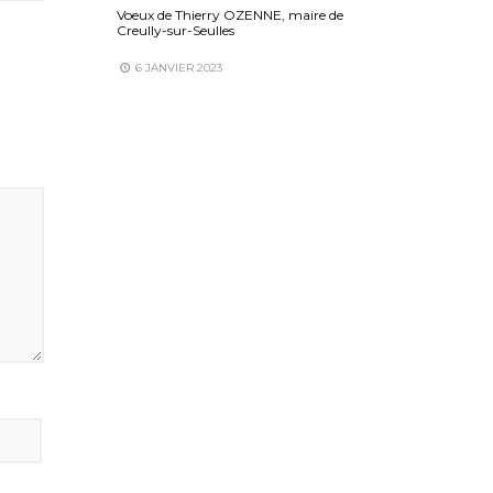
Voeux de Thierry OZENNE, maire de
Creully-sur-Seulles
6 JANVIER 2023